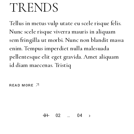
TRENDS
Tellus in metus vulp utate eu scele risque felis.
Nunc scele risque viverra mauris in aliquam
sem fringilla ut morbi. Nunc non blandit massa
enim. Tempus imperdiet nulla malesuada
pellentesque elit eget gravida. Amet aliquam
id diam maecenas. Tristiq
READ MORE
01
02
…
04