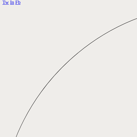
Tw
In
Fb