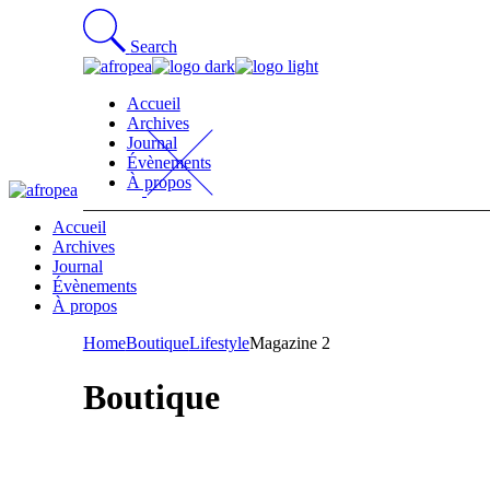
Skip
to
Search
the
content
Accueil
Archives
Journal
Évènements
À propos
Accueil
Archives
Journal
Évènements
À propos
Home
Boutique
Lifestyle
Magazine 2
Boutique