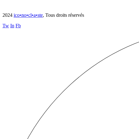
2024
ico•no•cl•a•ste
, Tous droits réservés
Tw
In
Fb